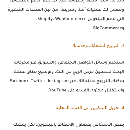
تأكد من اختيار منصة إلكترونية تتيح لك دعم الدفع بالبيتكوين
وتضمن لك عمليات آمنة وسريعة. من بين المنصات الشهيرة
التي تدعم البيتكوين Shopify، WooCommerce،
وBigCommerce.
3. الترويج لمنتجاتك وخدماتك
استخدم وسائل التواصل الاجتماعي والتسويق عبر محركات
البحث لتحسين فرص
الربح من النت
، وتوسيع نطاق عملك.
يمكنك الترويج لمنتجاتك عبر Facebook، Twitter، Instagram،
واستغلال محتوى الفيديو على YouTube.
4. تحويل البيتكوين إلى العملة المحلية
بعض الأشخاص يفضلون الاحتفاظ بالبيتكوين، لكن يمكنك